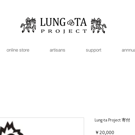
online store
artisans
support
annnua
Lung-ta Project 寄付
価
￥20,000