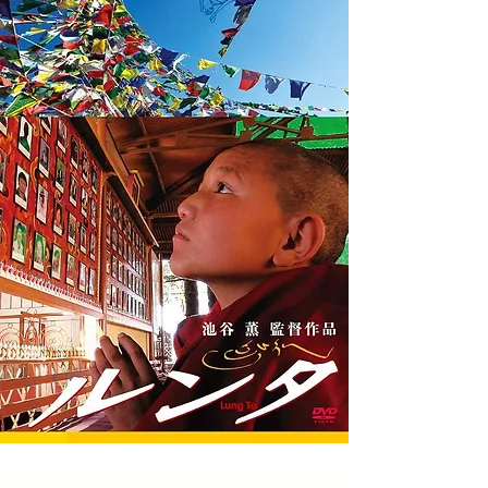
パシュミナ100％マフラー
オリジナルタルチョ（大・長
オリジナルタルチョ（小・長
（手紡ぎ・手織り
さ5m）
さ2m）
26cm×170cm）
価格
価格
￥2,000
￥1,000
価格
￥18,000