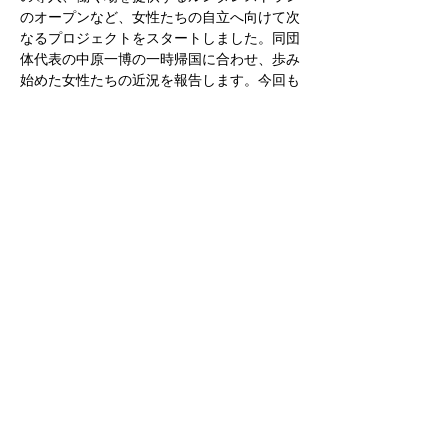
のオープンなど、女性たちの自立へ向けて次
なるプロジェクトをスタートしました。同団
体代表の中原一博の一時帰国に合わせ、歩み
始めた女性たちの近況を報告します。今回も
手作りのヤクショールやスカーフなど、「秋
の新作！」販売会も行います。ぜひお誘い合
わせの上、ご来場ください。
このイベントをシェア
ルンタ募金
特定商標取引法に基づく表記