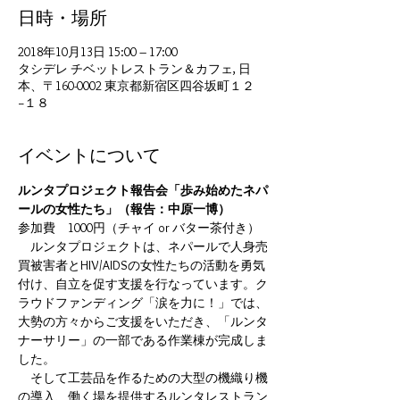
日時・場所
2018年10月13日 15:00 – 17:00
タシデレ チベットレストラン＆カフェ, 日
本、〒160-0002 東京都新宿区四谷坂町１２
−１８
イベントについて
ルンタプロジェクト報告会「歩み始めたネパ
ールの女性たち」（報告：中原一博）
参加費　1000円（チャイ or バター茶付き）
　ルンタプロジェクトは、ネパールで人身売
買被害者とHIV/AIDSの女性たちの活動を勇気
付け、自立を促す支援を行なっています。ク
ラウドファンディング「涙を力に！」では、
大勢の方々からご支援をいただき、「ルンタ
ナーサリー」の一部である作業棟が完成しま
した。
　そして工芸品を作るための大型の機織り機
の導入、働く場を提供するルンタレストラン