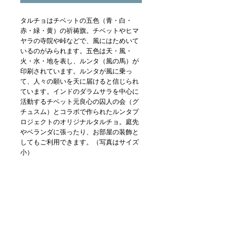
タルチョはチベットの五色（青・白・
赤・緑・黄）の祈祷旗。チベットやヒマ
ヤラの寺院や峠などで、風にはためいて
いるのがみられます。五色は天・風・
火・水・地を表し、ルンタ（風の馬）が
印刷されています。ルンタが風に乗っ
て、人々の願いを天に届けると信じられ
ています。インドのダラムサラを中心に
活動するチベット元良心の囚人の会（グ
チュスム）とコラボで作られたルンタプ
ロジェクトのオリジナルタルチョ。庭先
やベランダに張ったり、お部屋の装飾と
してもご利用できます。（写真はサイズ
小）
ルンタ募金