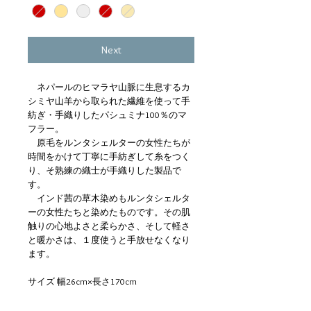
Next
ネパールのヒマラヤ山脈に生息するカ
シミヤ山羊から取られた繊維を使って手
紡ぎ・手織りしたパシュミナ100％のマ
フラー。
原毛をルンタシェルターの女性たちが
時間をかけて丁寧に手紡ぎして糸をつく
り、そ熟練の織士が手織りした製品で
す。
インド茜の草木染めもルンタシェルタ
ーの女性たちと染めたものです。その肌
触りの心地よさと柔らかさ、そして軽さ
と暖かさは、１度使うと手放せなくなり
ます。
サイズ 幅26cm×長さ170cm