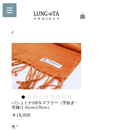
パシュミナ100％マフラー（手紡ぎ・
手織り 26cm×170cm）
価
￥18,000
格
色
*